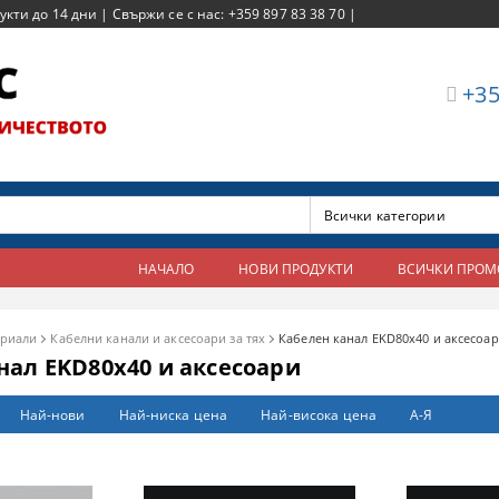
ти до 14 дни | Свържи се с нас: +359 897 83 38 70 |
+35
НАЧАЛО
НОВИ ПРОДУКТИ
ВСИЧКИ ПРО
ериали
Кабелни канали и аксесоари за тях
Кабелен канал EKD80x40 и аксесоа
нал EKD80x40 и аксесоари
Най-нови
Най-ниска цена
Най-висока цена
А-Я