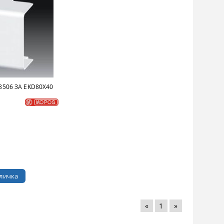
506 ЗА EKD80X40
«
1
»