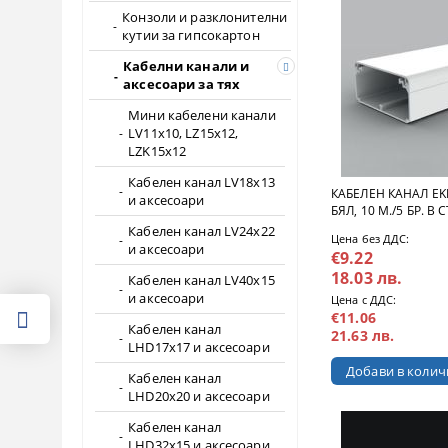
Конзоли и разклонителни
кутии за гипсокартон
Кабелни канали и
аксесоари за тях
Мини кабелени канали
LV11x10, LZ15x12,
LZK15x12
Кабелен канал LV18x13
КАБЕЛЕН КАНАЛ EKD
и аксесоари
БЯЛ, 10 М./5 БР. В 
Кабелен канал LV24x22
Цена без ДДС:
и аксесоари
€9.22
18.03 лв.
Кабелен канал LV40x15
и аксесоари
Цена с ДДС:
€11.06
Кабелен канал
21.63 лв.
LHD17x17 и аксесоари
Кабелен канал
LHD20x20 и аксесоари
Кабелен канал
LHD32x15 и аксесоари