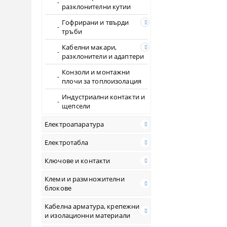
разклонителни кутии
Гофрирани и твърди
тръби
Кабелни макари,
разклонители и адаптери
Конзоли и монтажни
плочи за топлоизолация
Индустриални контакти и
щепсели
Електроапаратура
Електротабла
Ключове и контакти
Клеми и размножителни
блокове
Кабелна арматура, крепежни
и изолационни материали