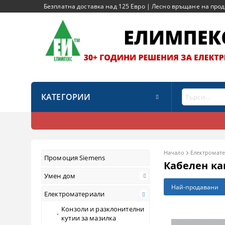
Безплатна доставка над 125 Евро | Лесно връщане на продук
КАТЕГОРИИ
Начало
Електромат
Промоция Siemens
Кабелен ка
Умен дом
Най-продавани
Електроматериали
Конзоли и разклонителни
кутии за мазилка