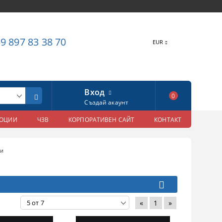
9 897 83 38 70
EUR
Вход
0
Създай акаунт
МОЦИИ
ЧЗВ
КОРПОРАТИВЕН САЙТ
КОНТАКТ
ри
«
1
»