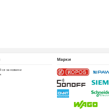
и
Марки
 се за новини
и