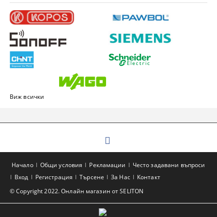
Виж всички
Начало
Общи условия
Рекламации
Често задавани въпроси
Вход
Регистрация
Търсене
За Нас
Контакт
© Copyright 2022. Онлайн магазин от SELITON