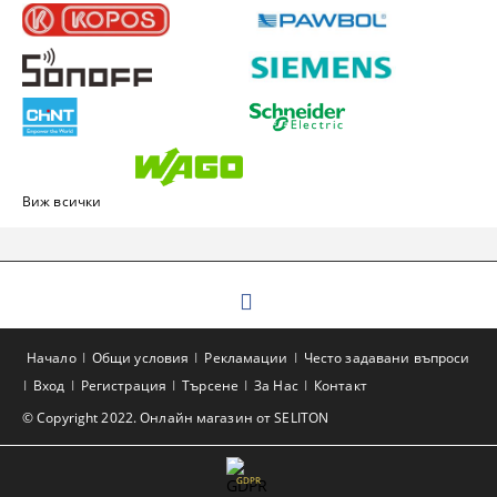
Виж всички
Начало
Общи условия
Рекламации
Често задавани въпроси
Вход
Регистрация
Търсене
За Нас
Контакт
© Copyright 2022. Онлайн магазин от SELITON
GDPR