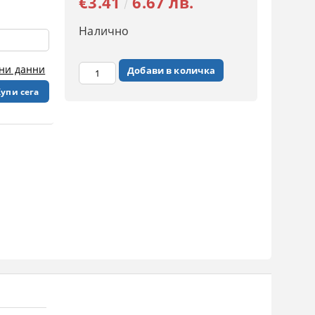
€3.41
6.67 лв.
Налично
чни данни