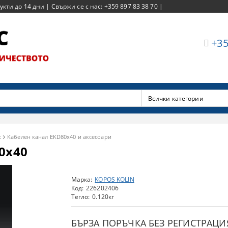
ти до 14 дни | Свържи се с нас: +359 897 83 38 70 |
+35
х
Кабелен канал EKD80x40 и аксесоари
0x40
Марка:
KOPOS KOLIN
Код:
226202406
Тегло:
0.120
кг
БЪРЗА ПОРЪЧКА БЕЗ РЕГИСТРАЦИ