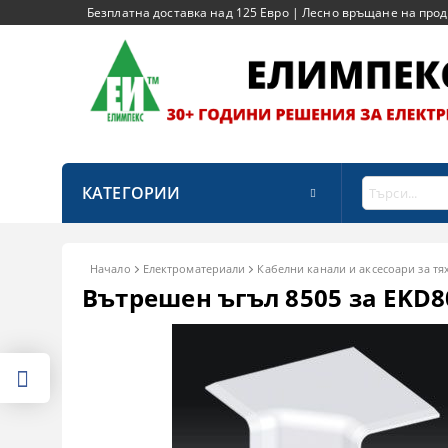
Безплатна доставка над 125 Евро | Лесно връщане на продук
КАТЕГОРИИ
Начало
Електроматериали
Кабелни канали и аксесоари за тя
Вътрешен ъгъл 8505 за EKD8