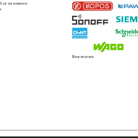
 се за новини
и
Виж всички