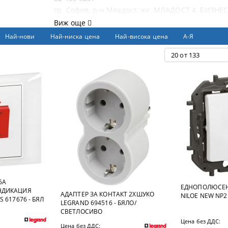
гр. София, р-н Младост, жк. МЛАДОСТ 4, БИЗНЕС 
Виж още
Най-нови
Най-ниска цена
Най-висока цена
А-Я
5А
ЕДНОПОЛЮСЕН
НДИКАЦИЯ
АДАПТЕР ЗА КОНТАКТ 2ХШУКО
NILOE NEW NP2
 617676 - БЯЛ
LEGRAND 694516 - БЯЛО/
СВЕТЛОСИВО
Цена без ДДС:
Цена без ДДС: