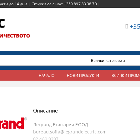
ти до 14 дни | Свържи се с нас: +359 897 83 38 70 |
+35
НАЧАЛО
НОВИ ПРОДУКТИ
ВСИЧКИ ПРО
Описание
Легранд България ЕООД
bureau.sofia@legrandelectric.com
02 489 9297