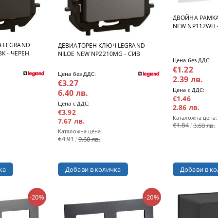
ДВОЙНА РАМКА
NEW NP112WH 
 LEGRAND
ДЕВИАТОРЕН КЛЮЧ LEGRAND
K - ЧЕРЕН
NILOE NEW NP2210MG - СИВ
Цена без ДДС:
€1.22
Цена без ДДС:
2.39 лв.
€3.27
Цена с ДДС:
6.40 лв.
€1.46
Цена с ДДС:
2.86 лв.
€3.92
Каталожна цена:
7.67 лв.
€1.84
3.60 лв.
Каталожна цена:
€4.91
9.60 лв.
-20%
-20%