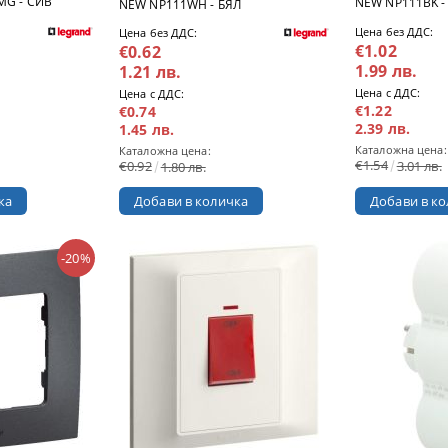
MG - СИВ
NEW NP111BK -
NEW NP111WH - БЯЛ
Цена без ДДС:
Цена без ДДС:
€1.02
€0.62
1.99 лв.
1.21 лв.
Цена с ДДС:
Цена с ДДС:
€1.22
€0.74
2.39 лв.
1.45 лв.
Каталожна цена:
Каталожна цена:
€1.54
€0.92
3.01 лв.
1.80 лв.
-20%