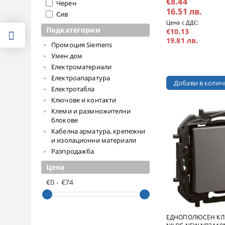
€8.44
Черен
16.51 лв.
Сив
Цена с ДДС:
Подкатегории
€10.13
19.81 лв.
Промоция Siemens
Умен дом
Електроматериали
Електроапаратура
Електротабла
Ключове и контакти
Клеми и размножителни
блокове
Кабелна арматура, крепежни
и изолационни материали
Разпродажба
Цена
€0 - €74
ЕДНОПОЛЮСЕН КЛ