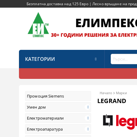
Безплатна доставка над 125 Евро | Лесно връщане на продук
КАТЕГОРИИ
Начало
Марки
Промоция Siemens
LEGRAND
Умен дом
Електроматериали
Електроапаратура