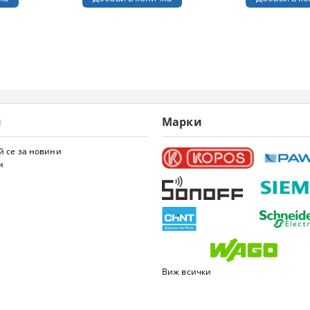
и
Марки
 се за новини
и
Виж всички