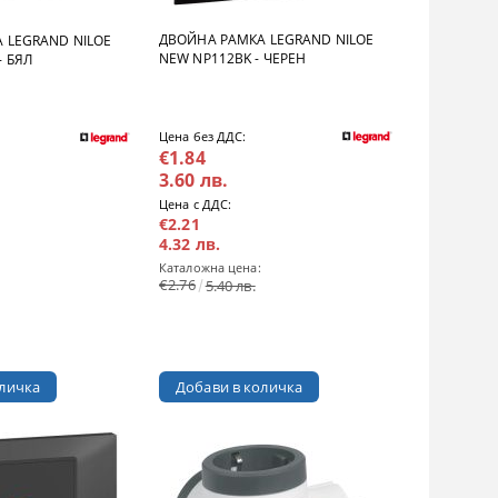
ДВОЙНА РАМКА LEGRAND NILOE
 LEGRAND NILOE
NEW NP112BK - ЧЕРЕН
- БЯЛ
Цена без ДДС:
€1.84
3.60 лв.
Цена с ДДС:
€2.21
4.32 лв.
Каталожна цена:
€2.76
5.40 лв.