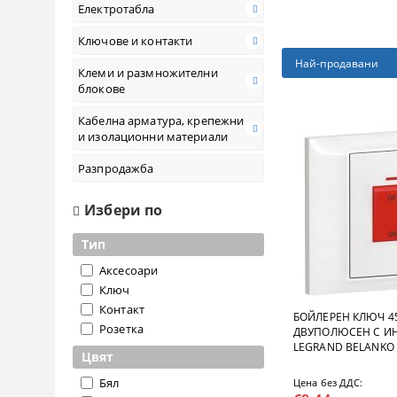
Електротабла
Ключове и контакти
Най-продавани
Клеми и размножителни
блокове
Кабелна арматура, крепежни
и изолационни материали
Разпродажба
Избери по
Тип
Аксесоари
Ключ
Контакт
БОЙЛЕРЕН КЛЮЧ 4
Розетка
ДВУПОЛЮСЕН С И
LEGRAND BELANKO S
Цвят
Бял
Цена без ДДС: