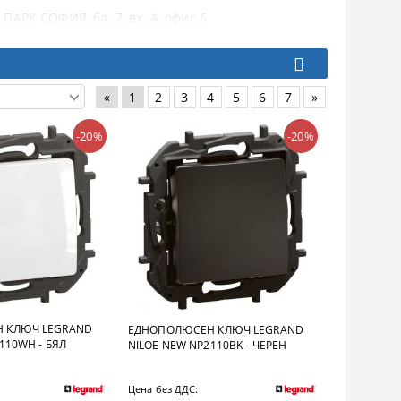
ПАРК СОФИЯ, бл. 7, вх. А, офис 6
«
1
2
3
4
5
6
7
»
-20%
-20%
 КЛЮЧ LEGRAND
ЕДНОПОЛЮСЕН КЛЮЧ LEGRAND
110WH - БЯЛ
NILOE NEW NP2110BK - ЧЕРЕН
Цена без ДДС: