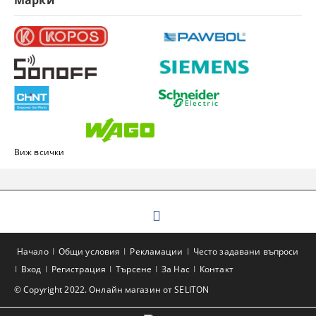
Виж всички
Начало
Общи условия
Рекламации
Често задавани въпроси
Вход
Регистрация
Търсене
За Нас
Контакт
© Copyright 2022. Онлайн магазин от SELITON