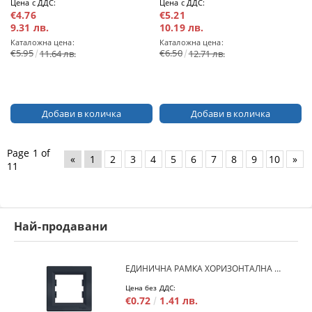
Цена с ДДС:
Цена с ДДС:
€4.76
€5.21
9.31 лв.
10.19 лв.
Каталожна цена:
Каталожна цена:
€5.95
€6.50
11.64 лв.
12.71 лв.
Page 1 of
«
1
2
3
4
5
6
7
8
9
10
»
11
Най-продавани
ЕДИНИЧНА РАМКА ХОРИЗОНТАЛНА SCHNEIDER ASFORA EPH5800171 - АНТРАЦИТ
Цена без ДДС:
€0.72
1.41 лв.