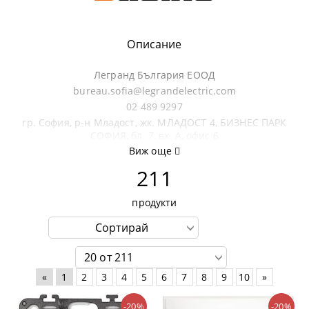
Описание
Легранд България ЕООД
bureau.sofia@legrandelectric.com
02 489 9297
гр. София, р-н Младост, жк. МЛАДОСТ 4, БИЗНЕС ПАРК
СОФИЯ, бл. 7, вх. А, офис 6
Виж още
211
продукти
«
1
2
3
4
5
6
7
8
9
10
»
-20%
-20%