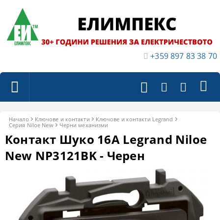
+359 897 83 38 70
Начало
Ключове и контакти
Ключове и контакти Legrand
Серия Niloe New
Черни механизми
Контакт Шуко 16A Legrand Niloe
New NP3121BK - Черен