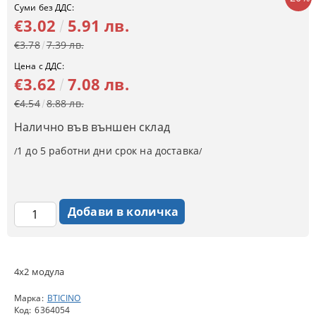
Суми без ДДС:
€3.02
5.91 лв.
€3.78
7.39 лв.
Цена с ДДС:
€3.62
7.08 лв.
€4.54
8.88 лв.
Налично във външен склад
1 до 5 работни дни срок на доставка
/
/
4x2 модула
Марка:
BTICINO
Код:
6364054