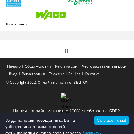
Виж всички
Начало
Общи условия
Рекламации
Често задавани въпроси
Вход
Регистрация
Търсене
За Нас
Контакт
© Copyright 2022. Онлайн магазин от SELITON
GDPR
Нашият онлайн магазин е 100% съобразен с GDPR.
Прочетете нашата политика
За да направи посещенията Ви на
Съгласен съм!
уебстраницата възможно най-
Моите лични данни
функционални elimpex.shop използва
бисквитки.