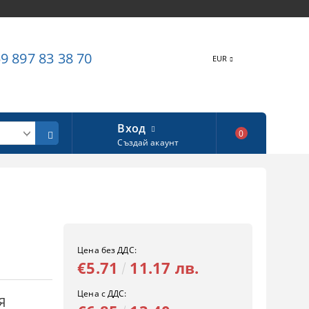
9 897 83 38 70
EUR
Вход
0
Създай акаунт
Цена без ДДС:
€5.71
11.17 лв.
Цена с ДДС:
Я