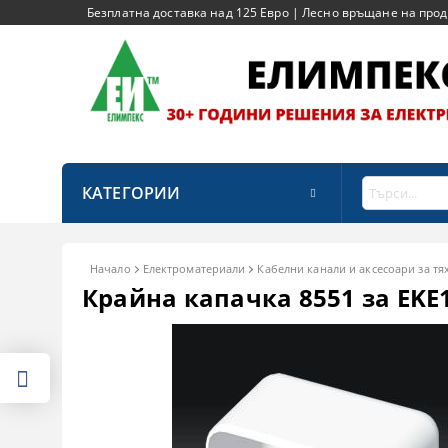
Безплатна доставка над 125 Евро | Лесно връщане на продук
КАТЕГОРИИ
Начало
Електроматериали
Кабелни канали и аксесоари за тя
Крайна капачка 8551 за EKE