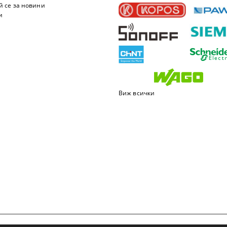
 се за новини
и
Виж всички