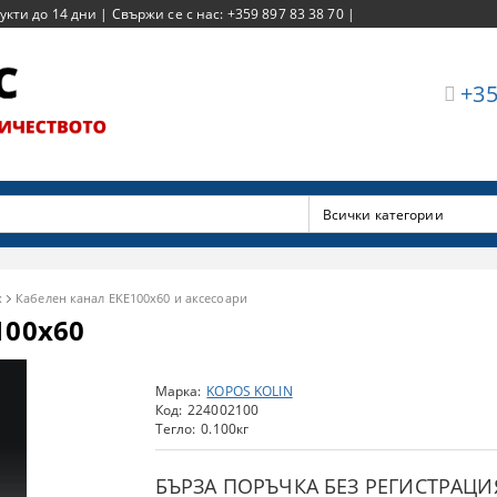
ти до 14 дни | Свържи се с нас: +359 897 83 38 70 |
+35
х
Кабелен канал EKE100x60 и аксесоари
100x60
Марка:
KOPOS KOLIN
Код:
224002100
Тегло:
0.100
кг
БЪРЗА ПОРЪЧКА БЕЗ РЕГИСТРАЦИ