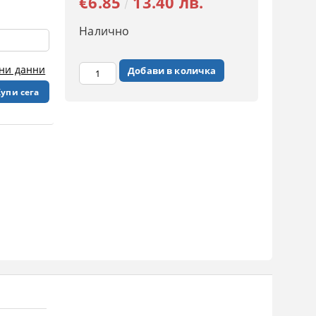
€6.85
13.40 лв.
Налично
чни данни