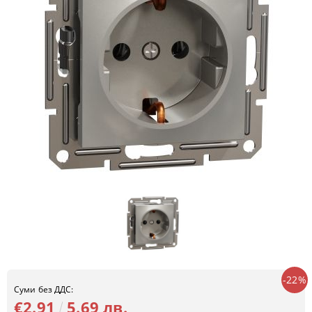
-22%
Суми без ДДС:
€2.91
5.69 лв.