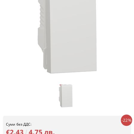
-22%
Суми без ДДС:
€2.43
4.75 лв.