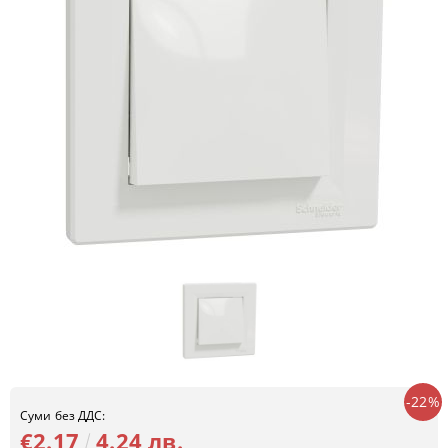
-22%
Суми без ДДС:
€2.17
4.24 лв.