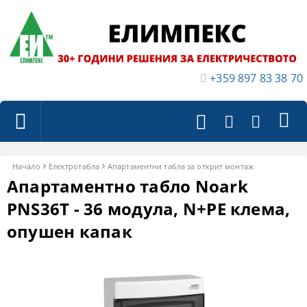
+359 897 83 38 70
Начало
Електротабла
Апартаментни табла за открит монтаж
Апартаментно табло Noark
PNS36T - 36 модула, N+PE клема,
опушен капак