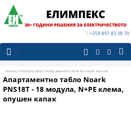
+359 897 83 38 70
Начало
Електротабла
Апартаментни табла за открит монтаж
Апартаментно табло Noark
PNS18T - 18 модула, N+PE клема,
опушен капак