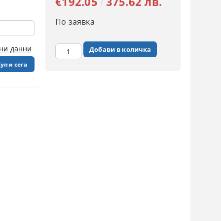
€192.05
375.62 лв.
По заявка
чни данни