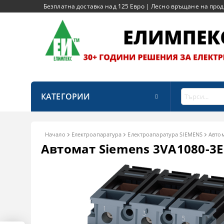
Безплатна доставка над 125 Евро | Лесно връщане на продук
КАТЕГОРИИ
Начало
Електроапаратура
Електроапаратура SIEMENS
Авто
Автомат Siemens 3VA1080-3ED