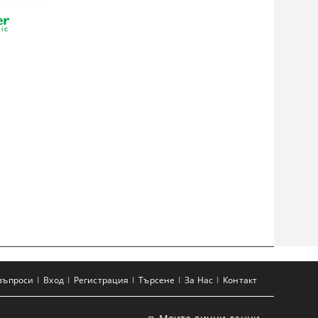
въпроси
Вход
Регистрация
Търсене
За Нас
Контакт