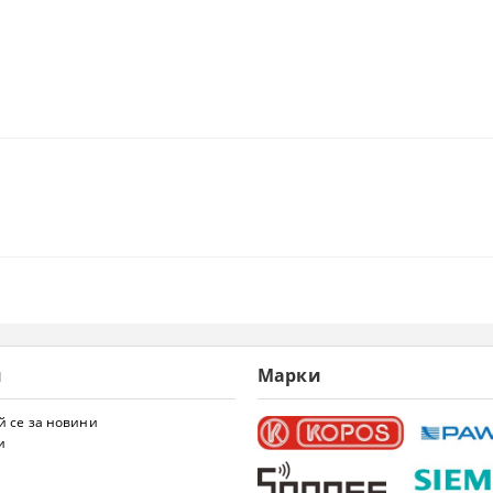
и
Марки
 се за новини
и