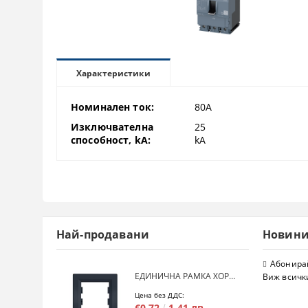
Характеристики
Номинален ток:
80A
Изключвателна
25
способност, kA:
kA
Най-продавани
Новин
Абонирай
ЕДИНИЧНА РАМКА ХОРИЗОНТАЛНА SCHNEIDER ASFORA EPH5800171 - АНТРАЦИТ
Виж всичк
Цена без ДДС:
€0.72
1.41 лв.