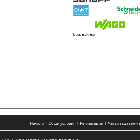
Виж всички
Начало
Общи условия
Рекламации
Често задавани 