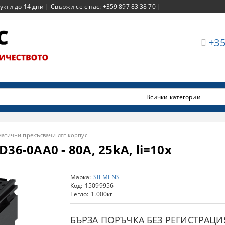
ти до 14 дни | Свържи се с нас: +359 897 83 38 70 |
+35
матични прекъсвачи лят корпус
36-0AA0 - 80A, 25kA, li=10x
Марка:
SIEMENS
Код:
15099956
Тегло:
1.000
кг
БЪРЗА ПОРЪЧКА БЕЗ РЕГИСТРАЦИ