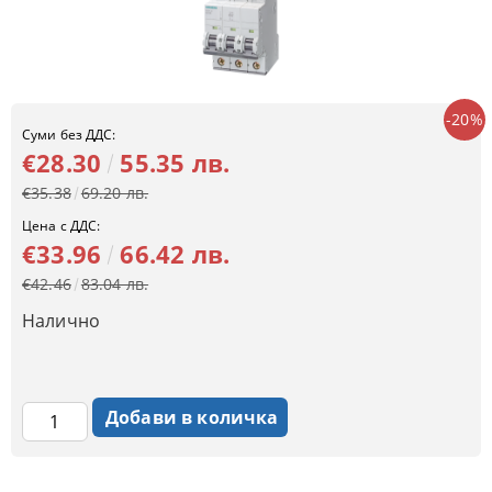
-20%
Суми без ДДС:
€28.30
55.35 лв.
€35.38
69.20 лв.
Цена с ДДС:
€33.96
66.42 лв.
€42.46
83.04 лв.
Налично