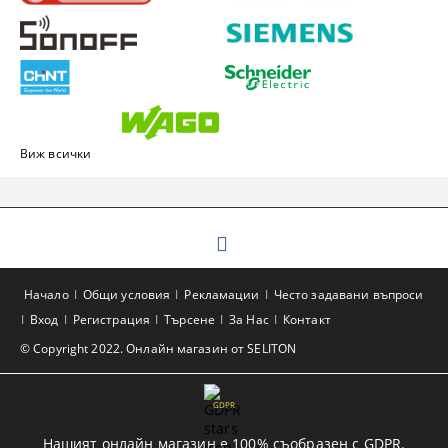
Виж всички
Начало
Общи условия
Рекламации
Често задавани въпроси
Вход
Регистрация
Търсене
За Нас
Контакт
© Copyright 2022. Онлайн магазин от SELITON
GDPR
Нашият онлайн магазин е 100% съобразен с GDPR.