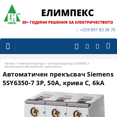
+359 897 83 38 70
Начало
Електроапаратура
Електроапаратура SIEMENS
Миниатюрни автоматични прекъсвачи
Автоматичен прекъсвач Siemens
5SY6350-7 3P, 50A, крива C, 6kA