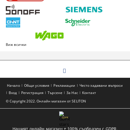
Виж всички
Начало
Общи условия
Рекламации
Често задавани въпроси
Вход
Регистрация
Търсене
За Нас
Контакт
© Copyright 2022. Онлайн магазин от SELITON
GDPR
Нашият онлайн магазин е 100% съобразен с GDPR.