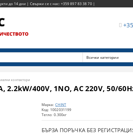
ти до 14 дни | Свържи се с нас: +359 897 83 38 70 |
+35
риални контактори
, 2.2kW/400V, 1NO, AC 220V, 50/60H
Марка:
CHINT
Код:
1002031199
Тегло:
0.300
кг
БЪРЗА ПОРЪЧКА БЕЗ РЕГИСТРАЦИ