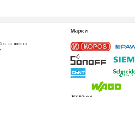
и
Марки
 се за новини
и
Виж всички