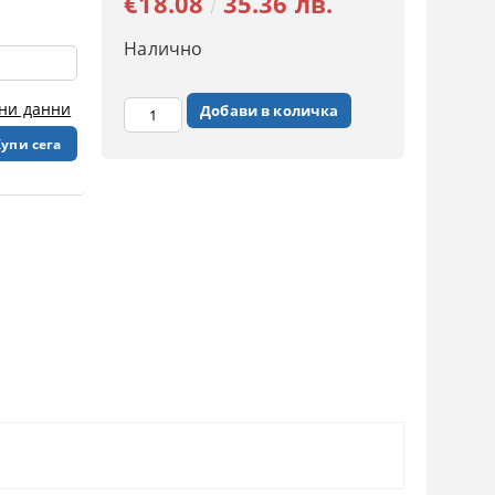
€18.08
35.36 лв.
Налично
чни данни