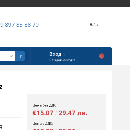
9 897 83 38 70
EUR
Вход
0
Създай акаунт
z
Цена без ДДС:
€15.07
29.47 лв.
Цена с ДДС:
Я