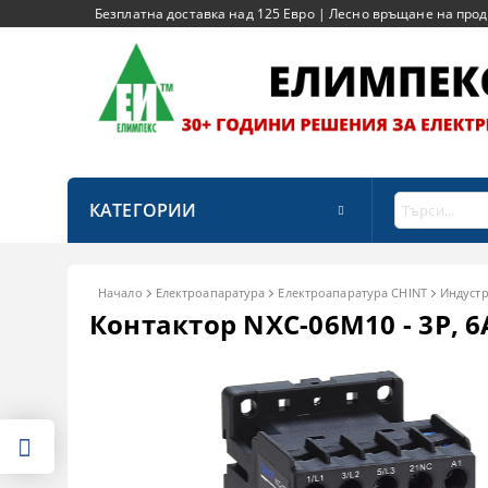
Безплатна доставка над 125 Евро | Лесно връщане на продук
КАТЕГОРИИ
Начало
Електроапаратура
Eлектроапаратура CHINT
Индуст
Контактор NXC-06M10 - 3P, 6A