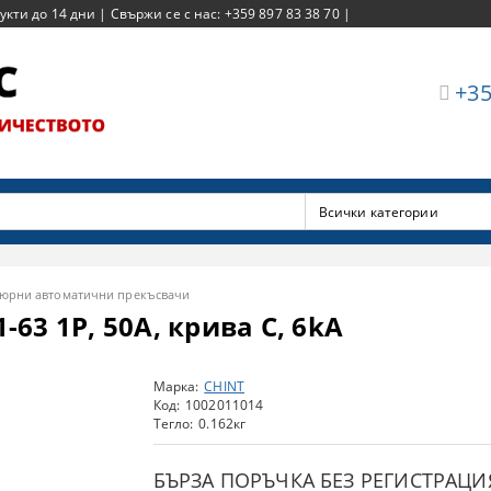
ти до 14 дни | Свържи се с нас: +359 897 83 38 70 |
+35
юрни автоматични прекъсвачи
63 1P, 50A, крива C, 6kA
Марка:
CHINT
Код:
1002011014
Тегло:
0.162
кг
БЪРЗА ПОРЪЧКА БЕЗ РЕГИСТРАЦИ