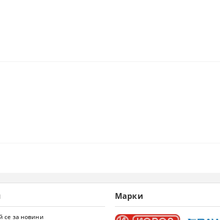
и
Марки
 се за новини