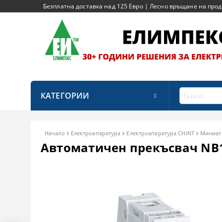
Безплатна доставка над 125 Евро | Лесно връщане на продук
КАТЕГОРИИ
Начало
Електроапаратура
Eлектроапаратура CHINT
Миниат
Автоматичен прекъсвач NB1-