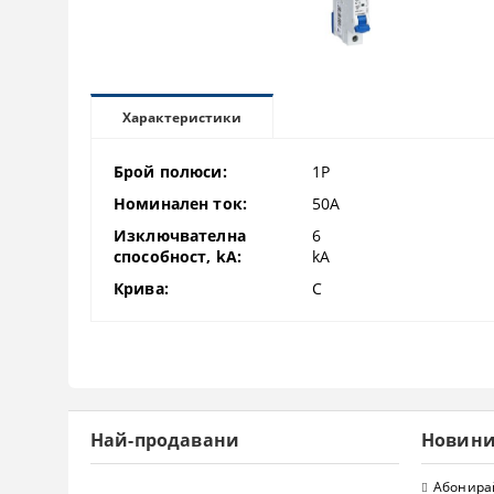
Характеристики
Брой полюси:
1P
Номинален ток:
50A
Изключвателна
6
способност, kA:
kA
Крива:
C
Най-продавани
Новин
Абонирай