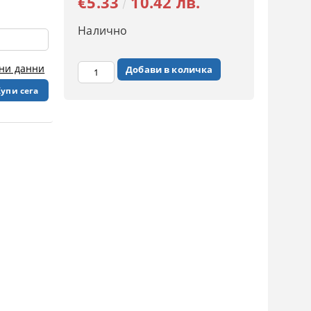
€5.33
10.42 лв.
Налично
чни данни