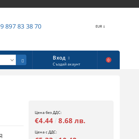
9 897 83 38 70
EUR
Вход
0
Създай акаунт
Цена без ДДС:
€4.44
8.68 лв.
Цена с ДДС:
Я