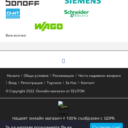
Виж всички
Начало
Общи условия
Рекламации
Често задавани въпроси
Вход
Регистрация
Търсене
За Нас
Контакт
© Copyright 2022. Онлайн магазин от SELITON
GDPR
Нашият онлайн магазин е 100% съобразен с GDPR.
Прочетете нашата политика
За да направи посещенията Ви на
Съгласен съм!