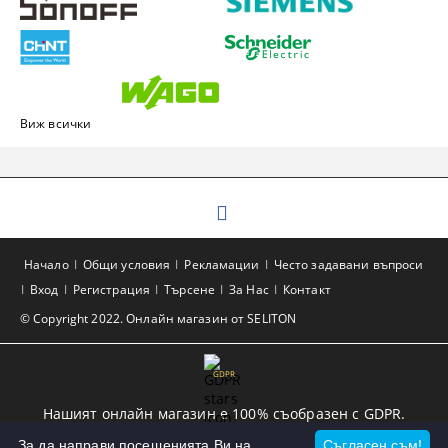
Виж всички
Начало
Общи условия
Рекламации
Често задавани въпроси
Вход
Регистрация
Търсене
За Нас
Контакт
© Copyright 2022. Онлайн магазин от SELITON
GDPR
Нашият онлайн магазин е 100% съобразен с GDPR.
Прочетете нашата политика
За да направи посещенията Ви на
Съгласен съм!