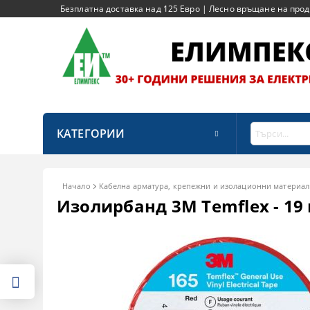
Безплатна доставка над 125 Евро | Лесно връщане на продук
КАТЕГОРИИ
Начало
Кабелна арматура, крепежни и изолационни материал
Изолирбанд 3M Temflex - 19 