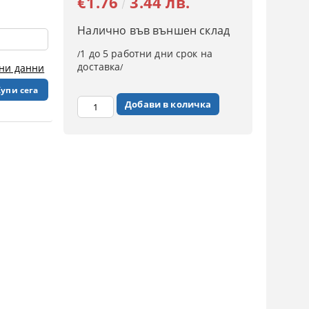
€1.76
3.44 лв.
Налично във външен склад
1 до 5 работни дни срок на
/
доставка
чни данни
/