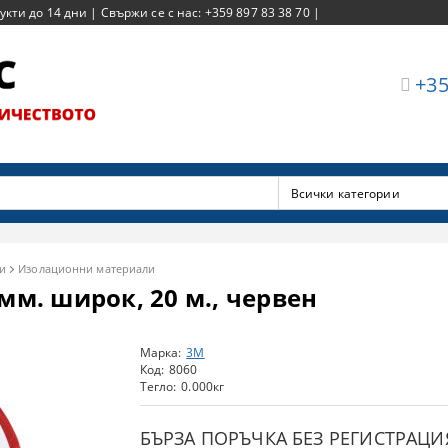
ти до 14 дни | Свържи се с нас: +359 897 83 38 70 |
+35
и
Изолационни материали
мм. широк, 20 м., червен
Марка:
3M
Код:
8060
Тегло:
0.000
кг
БЪРЗА ПОРЪЧКА БЕЗ РЕГИСТРАЦИ