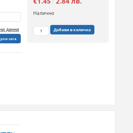
€1.45
2.84 лв.
Налично
чни данни