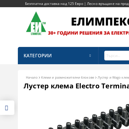
Безплатна доставка над 125 Евро | Лесно връщане на продук
КАТЕГОРИИ
Начало
Клеми и размножителни блокове
Лустер и Wago кле
Лустер клема Electro Termina