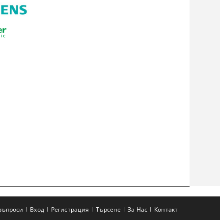
въпроси
Вход
Регистрация
Търсене
За Нас
Контакт