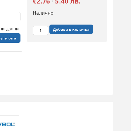
€2.76
5.40 лв.
Налично
чни данни