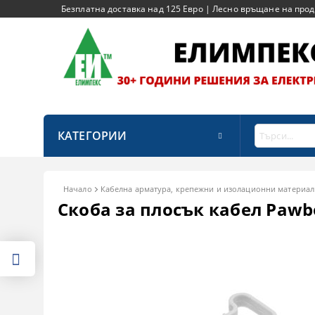
Безплатна доставка над 125 Евро | Лесно връщане на продук
КАТЕГОРИИ
Начало
Кабелна арматура, крепежни и изолационни материал
Скоба за плосък кабел Pawbo