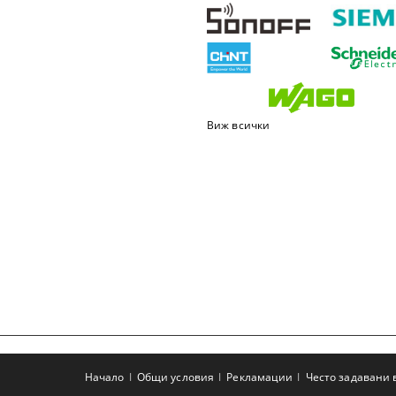
Виж всички
Начало
Общи условия
Рекламации
Често задавани 