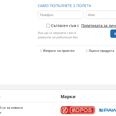
САМО ПОПЪЛНЕТЕ 2 ПОЛЕТА
Съгласен съм с
Политиката за ли
Ние ще се свържем с вас в
рамките на работния ден.
Изпрати на приятел
Оцени продукта
и
Марки
 се за новини
и