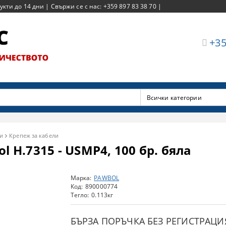
ти до 14 дни | Свържи се с нас: +359 897 83 38 70 |
+35
и
Крепеж за кабели
l H.7315 - USMP4, 100 бр. бяла
Марка:
PAWBOL
Код:
890000774
Тегло:
0.113
кг
БЪРЗА ПОРЪЧКА БЕЗ РЕГИСТРАЦИ