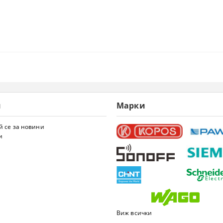
и
Марки
 се за новини
и
Виж всички