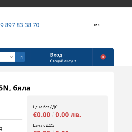
9 897 83 38 70
EUR
Вход
0
Създай акаунт
25N, бяла
Цена без ДДС:
€0.00
0.00 лв.
Цена с ДДС:
Я