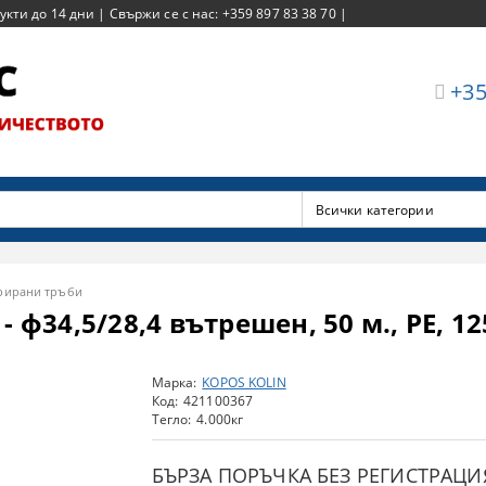
ти до 14 дни | Свържи се с нас: +359 897 83 38 70 |
+35
рирани тръби
 ф34,5/28,4 вътрешен, 50 м., PE, 1
Марка:
KOPOS KOLIN
Код:
421100367
Тегло:
4.000
кг
БЪРЗА ПОРЪЧКА БЕЗ РЕГИСТРАЦИ