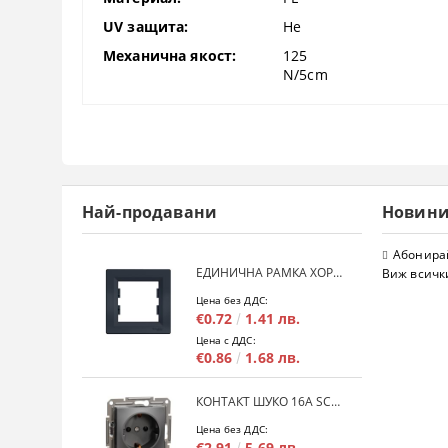
UV защита:
Не
Механична якост:
125
N/5cm
Най-продавани
Новин
Абонирай
ЕДИНИЧНА РАМКА ХОРИЗОНТАЛНА SCHNEIDER ASFORA EPH5800171 - АНТРАЦИТ
Виж всичк
Цена без ДДС:
€0.72
1.41 лв.
Цена с ДДС:
€0.86
1.68 лв.
КОНТАКТ ШУКО 16A SCHNEIDER ASFORA EPH2900171 - АНРАЦИТ
Цена без ДДС:
€2.91
5.69 лв.