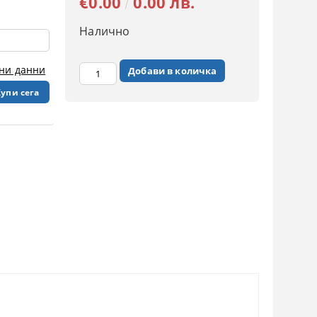
€0.00
0.00 лв.
Налично
чни данни