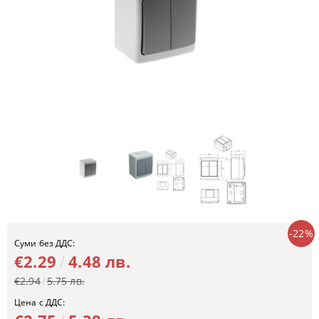
-22%
Суми без ДДС:
€2.29
4.48 лв.
€2.94
5.75 лв.
Цена с ДДС: