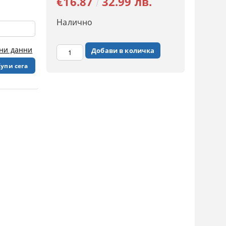
€16.87
32.99 лв.
Налично
чни данни