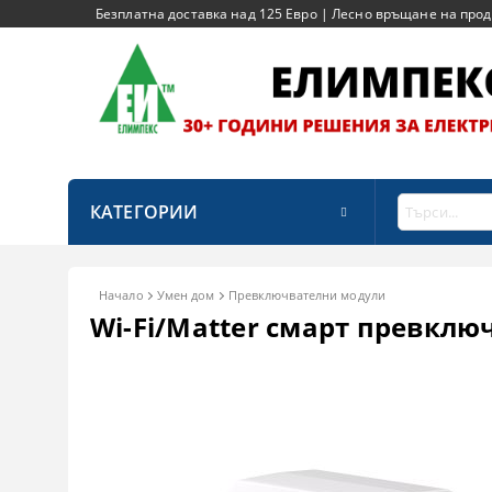
Безплатна доставка над 125 Евро | Лесно връщане на продук
КАТЕГОРИИ
Начало
Умен дом
Превключвателни модули
Wi-Fi/Matter смарт превклю