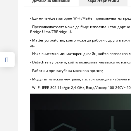
Характеристики
Детайлно описание
- Единичен/девиаторен Wi-Fi/Matter превключвател пре
- Превключвателят може да бъде използван стандартно ч
Bridge Ultra/ZBBridge-U.
- Matter устройство, което може да работи с други марк
др.
- Изключително миниатюрен дизайн, който позволява л
- Detach relay режим, който позволява независимо изп
- Работи и при загубена мрежова връзка;
- Модулът изисква неутрала, т.е. трипроводна кабелна 
- Wi-Fi: IEEE 802.11b/g/n 2,4 GHz, Вход/Изход: 100-240V~