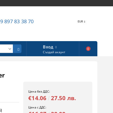
9 897 83 38 70
EUR
Вход
0
Създай акаунт
er
Цена без ДДС:
€14.06
27.50 лв.
Цена с ДДС:
Я