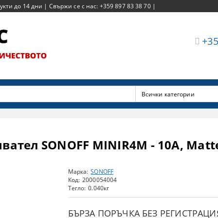
ти до 14 дни | Свържи се с нас: +359 897 83 38 70 |
+35
чвател SONOFF MINIR4M - 10A, Matt
Марка:
SONOFF
Код:
2000054004
Тегло:
0.040
кг
БЪРЗА ПОРЪЧКА БЕЗ РЕГИСТРАЦИ