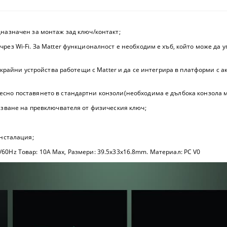
дназначен за монтаж зад ключ/контакт;
рез Wi-Fi. За Matter функционалност е необходим е хъб, който може да у
и крайни устройства работещи с Matter и да се интегрира в платформи с а
есно поставянето в стандартни конзоли(необходима е дълбока конзола м
олзване на превключвателя от физическия ключ;
инсталация;
 50/60Hz Товар: 10A Max, Размери: 39.5x33x16.8mm. Материал: PC V0