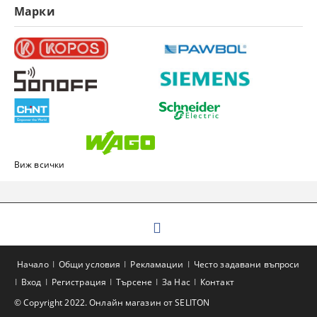
Марки
Виж всички
Начало
Общи условия
Рекламации
Често задавани въпроси
Вход
Регистрация
Търсене
За Нас
Контакт
© Copyright 2022. Онлайн магазин от SELITON