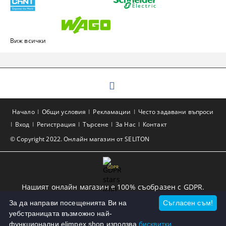
Виж всички
Начало
Общи условия
Рекламации
Често задавани въпроси
Вход
Регистрация
Търсене
За Нас
Контакт
© Copyright 2022. Онлайн магазин от SELITON
GDPR
Нашият онлайн магазин е 100% съобразен с GDPR.
Прочетете нашата политика
За да направи посещенията Ви на
Съгласен съм!
уебстраницата възможно най-
Моите лични данни
функционални elimpex.shop използва
бисквитки.