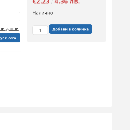
€2.23
4.36 лв.
Налично
чни данни