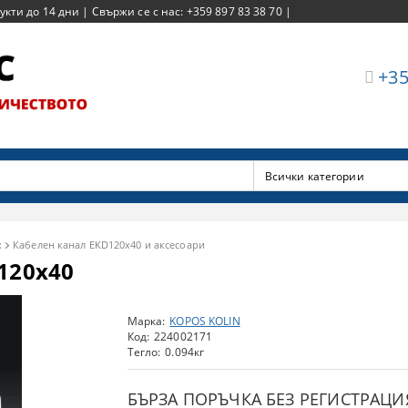
ти до 14 дни | Свържи се с нас: +359 897 83 38 70 |
+35
х
Кабелен канал EKD120x40 и аксесоари
120x40
Марка:
KOPOS KOLIN
Код:
224002171
Тегло:
0.094
кг
БЪРЗА ПОРЪЧКА БЕЗ РЕГИСТРАЦИ