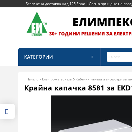
Безплатна доставка над 125 Евро | Лесно връщане на продук
КАТЕГОРИИ
Начало
Електроматериали
Кабелни канали и аксесоари за тя
Крайна капачка 8581 за EKD