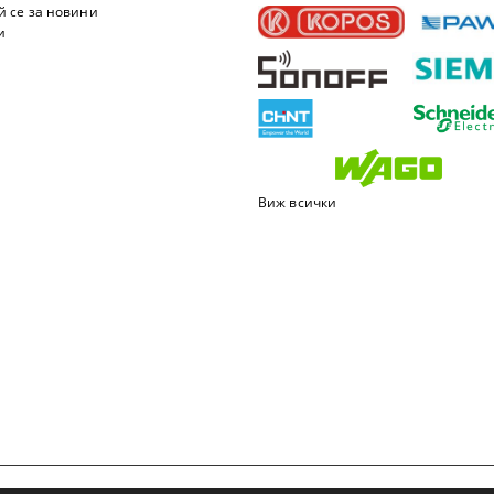
 се за новини
и
Виж всички