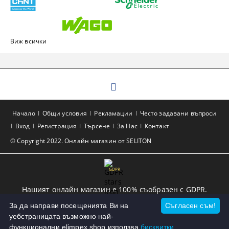
Виж всички
Начало
Общи условия
Рекламации
Често задавани въпроси
Вход
Регистрация
Търсене
За Нас
Контакт
© Copyright 2022. Онлайн магазин от SELITON
GDPR
Нашият онлайн магазин е 100% съобразен с GDPR.
Прочетете нашата политика
За да направи посещенията Ви на
Съгласен съм!
уебстраницата възможно най-
Моите лични данни
функционални elimpex.shop използва
бисквитки.