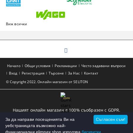
Виж всички
Начало
Общи условия
Рекламации
Често задавани въпроси
Вход
Регистрация
Търсене
За Нас
Контакт
© Copyright 2022. Онлайн магазин от SELITON
GDPR
Нашият онлайн магазин е 100% съобразен с GDPR.
Прочетете нашата политика
За да направи посещенията Ви на
Съгласен съм!
уебстраницата възможно най-
Моите лични данни
функционални elimpex.shop използва
бисквитки.