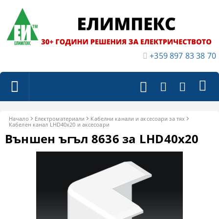
+359 897 83 38 70
Начало
Електроматериали
Кабелни канали и аксесоари за тях
Кабелен канал LHD40x20 и аксесоари
Външен ъгъл 8636 за LHD40x20