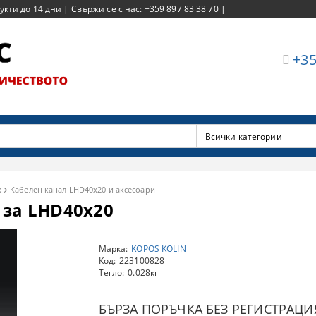
ти до 14 дни | Свържи се с нас: +359 897 83 38 70 |
+35
х
Кабелен канал LHD40x20 и аксесоари
 за LHD40x20
Марка:
KOPOS KOLIN
Код:
223100828
Тегло:
0.028
кг
БЪРЗА ПОРЪЧКА БЕЗ РЕГИСТРАЦИ