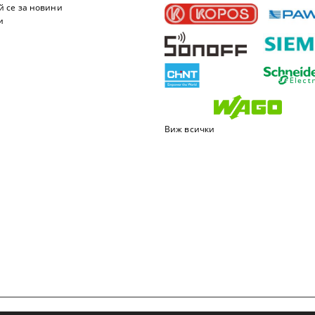
 се за новини
и
Виж всички