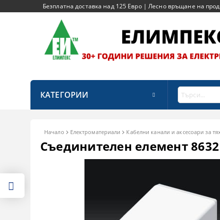
Безплатна доставка над 125 Евро | Лесно връщане на продук
КАТЕГОРИИ
Начало
Електроматериали
Кабелни канали и аксесоари за тя
Съединителен елемент 8632