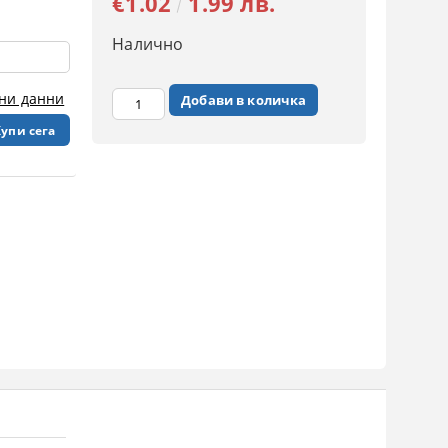
€1.02
1.99 лв.
Налично
чни данни