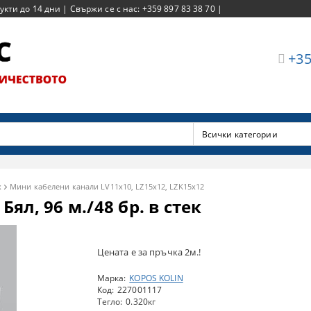
ти до 14 дни | Свържи се с нас: +359 897 83 38 70 |
+35
х
Мини кабелени канали LV11x10, LZ15x12, LZK15x12
Бял, 96 м./48 бр. в стек
Цената е за пръчка 2м.!
Марка:
KOPOS KOLIN
Код:
227001117
Тегло:
0.320
кг