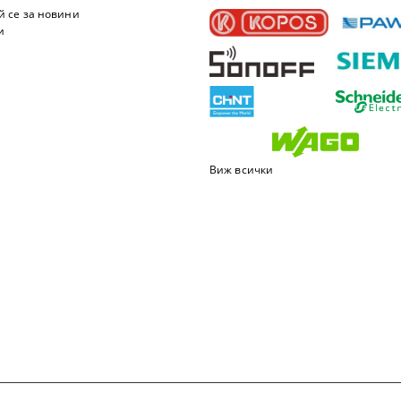
 се за новини
и
Виж всички