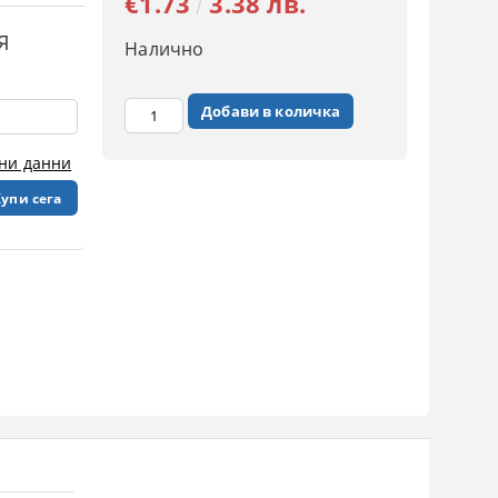
€1.73
3.38 лв.
Я
Налично
чни данни