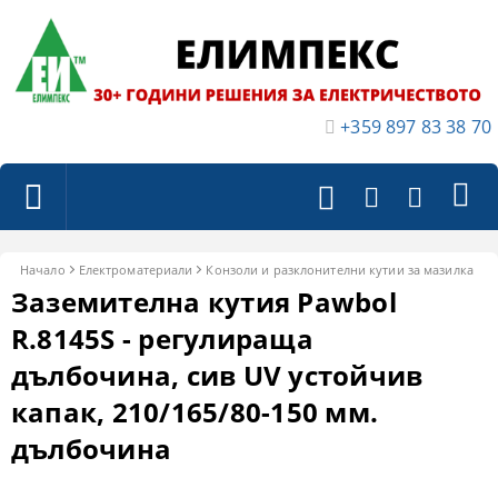
+359 897 83 38 70
Начало
Електроматериали
Конзоли и разклонителни кутии за мазилка
Заземителна кутия Pawbol
R.8145S - регулираща
дълбочина, сив UV устойчив
капак, 210/165/80-150 мм.
дълбочина