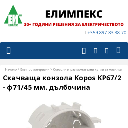
+359 897 83 38 70
Начало
Електроматериали
Конзоли и разклонителни кутии за мазилка
Скачваща конзола Kopos KP67/2
- ф71/45 мм. дълбочина