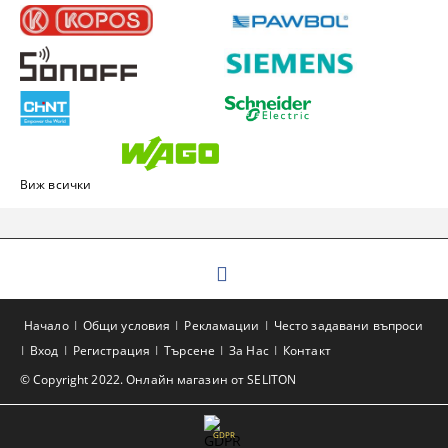
Виж всички
Начало
Общи условия
Рекламации
Често задавани въпроси
Вход
Регистрация
Търсене
За Нас
Контакт
© Copyright 2022. Онлайн магазин от SELITON
GDPR